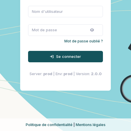
Mot de passe oublié ?
Se connecter
Server:
prod
| Env:
prod
| Version:
2.0.0
Politique de confidentialité
|
Mentions légales